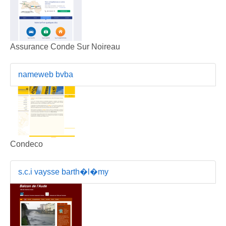
Assurance Conde Sur Noireau
nameweb bvba
Condeco
s.c.i vaysse barth�l�my