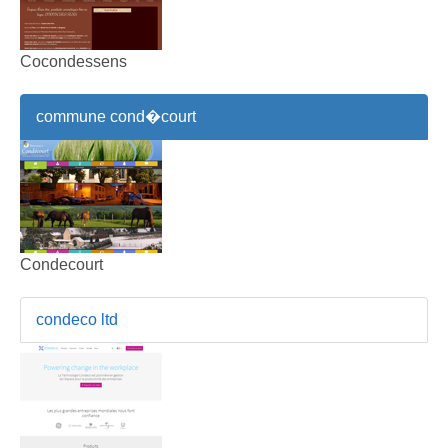
Cocondessens
commune cond�court
Condecourt
condeco ltd