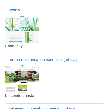
acbmv
Condensyl
arreau-residence-tourisme -sas (art-sas)
Balcondelaneste
asl conde sur sarthe course a pied relais