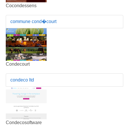
Cocondessens
commune cond�court
Condecourt
condeco ltd
Condecosoftware