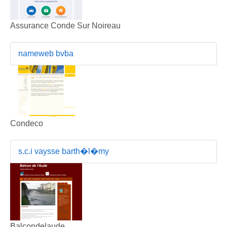
Assurance Conde Sur Noireau
nameweb bvba
Condeco
s.c.i vaysse barth�l�my
Balcondelaude