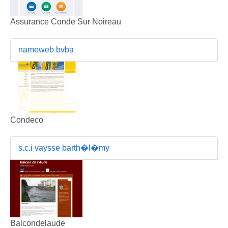
Assurance Conde Sur Noireau
nameweb bvba
Condeco
s.c.i vaysse barth�l�my
Balcondelaude