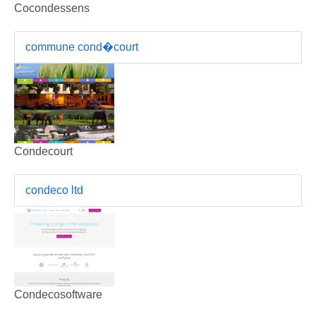
Cocondessens
commune cond�court
Condecourt
condeco ltd
Condecosoftware