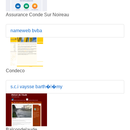
Assurance Conde Sur Noireau
nameweb bvba
Condeco
s.c.i vaysse barth�l�my
Balcondelaude