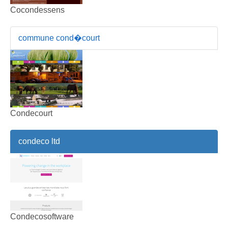
Cocondessens
commune cond�court
Condecourt
condeco ltd
Condecosoftware