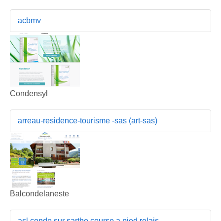
acbmv
Condensyl
arreau-residence-tourisme -sas (art-sas)
Balcondelaneste
asl conde sur sarthe course a pied relais