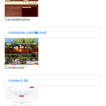
Cocondessens
commune cond�court
Condecourt
condeco ltd