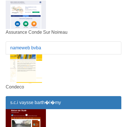
Assurance Conde Sur Noireau
nameweb bvba
Condeco
s.c.i vaysse barth�l�my