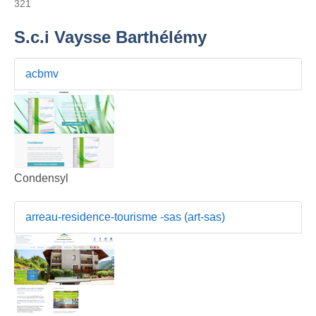
321
S.c.i Vaysse Barthélémy
acbmv
Condensyl
arreau-residence-tourisme -sas (art-sas)