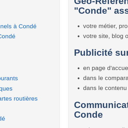
Géo-Référen
"Conde" ass
votre métier, pro
nnels à Condé
votre site, blog
 Condé
Publicité su
en page d'accue
dans le compara
burants
dans le contenu 
iques
rtes routières
Communicati
Conde
dé