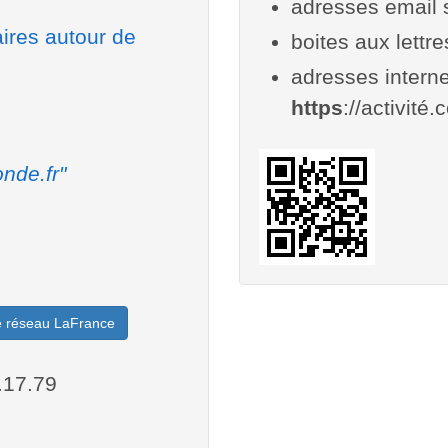
adresses email 
aires autour de
boites aux lettr
adresses interne
https
://activité.
nde.fr"
le réseau LaFrance
.17.79