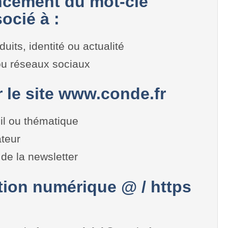
cement du mot-clé
ocié à :
duits, identité ou actualité
 ou réseaux sociaux
r le site www.conde.fr
il ou thématique
teur
de la newsletter
on numérique @ / https