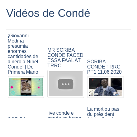
Vidéos de Condé
¡Giovanni
Medina
presumía
MR SORIBA
enormes
CONDE FACED
cantidades de
ESSA FAAL AT
dinero a Ninel
SORIBA
TRRC
Conde! | De
CONDE TRRC
Primera Mano
PT1 11.06.2020
La mort ou pas
live conde e
du président
banda so brega
SORIBA
Alpha Conde
o melhor da live
CONDE TRRC
n'est pas la
PT2 11.06.2020
question!