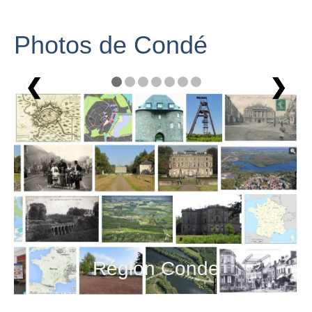
Photos de Condé
❮
❯
1 / 7
Région Conde